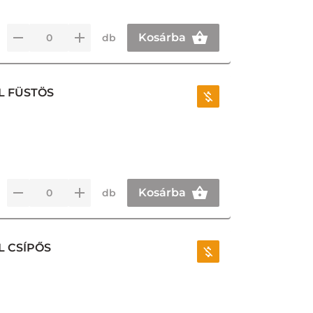
Kosárba
db
L FÜSTÖS
Kosárba
db
L CSÍPŐS