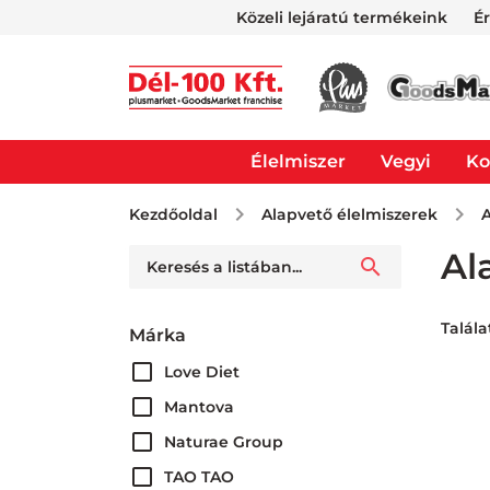
Közeli lejáratú termékeink
É
Élelmiszer
Vegyi
Ko
Kezdőoldal
Alapvető élelmiszerek
A
Al
Talála
Márka
Love Diet
Mantova
Naturae Group
TAO TAO