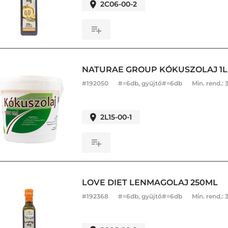
2C06-00-2
NATURAE GROUP KÓKUSZOLAJ 1L
#
192050
#=6db, gyűjtő#=6db
Min. rend.:
2L15-00-1
LOVE DIET LENMAGOLAJ 250ML
#
192368
#=6db, gyűjtő#=6db
Min. rend.: