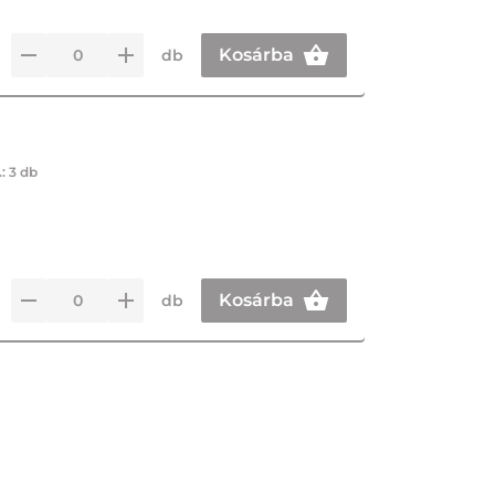
Kosárba
db
.:
3 db
Kosárba
db