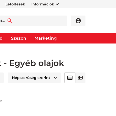
Letöltések
Információk
od
Szezon
Marketing
k - Egyéb olajok
db