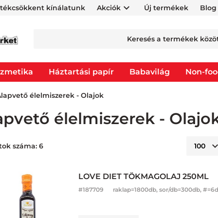
rtékcsökkent kínálatunk
Akciók
Új termékek
Blog
zmetika
Háztartási papír
Babavilág
Non-fo
lapvető élelmiszerek - Olajok
apvető élelmiszerek - Olajo
tok száma: 6
LOVE DIET TÖKMAGOLAJ 250ML
#
187709
raklap=1800db, sor/db=300db, #=6