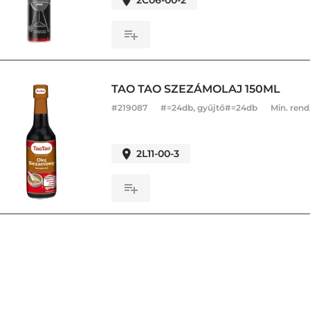
2C06-00-2
TAO TAO SZEZÁMOLAJ 150ML
#
219087
#=24db, gyűjtő#=24db
Min. rend
2L11-00-3