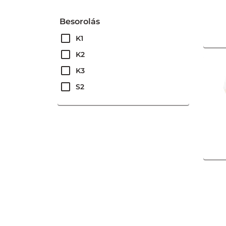
Besorolás
K1
K2
K3
S2