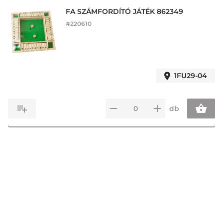
FA SZÁMFORDÍTÓ JÁTÉK 862349
#
220610
1FU29-04
db