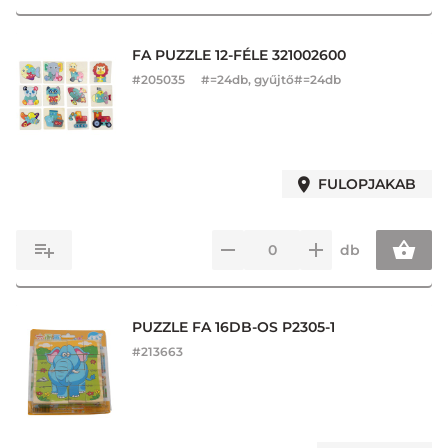
FA PUZZLE 12-FÉLE 321002600
#
205035
#=24db, gyűjtő#=24db
FULOPJAKAB
db
PUZZLE FA 16DB-OS P2305-1
#
213663