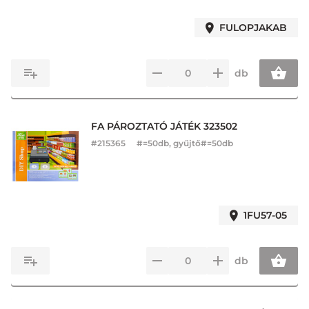
FULOPJAKAB
db
FA PÁROZTATÓ JÁTÉK 323502
#
215365
#=50db, gyűjtő#=50db
1FU57-05
db