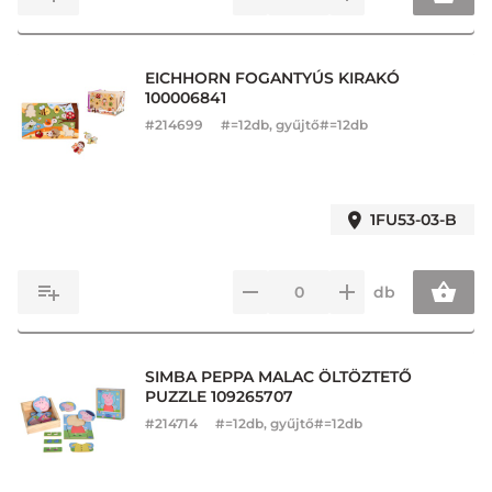
EICHHORN FOGANTYÚS KIRAKÓ
100006841
#
214699
#=12db, gyűjtő#=12db
1FU53-03-B
db
SIMBA PEPPA MALAC ÖLTÖZTETŐ
PUZZLE 109265707
#
214714
#=12db, gyűjtő#=12db