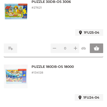
PUZZLE 30DB-OS 3006
#
27621
1FU25-04
db
PUZZLE 180DB-OS 18000
#
134128
1FU24-04