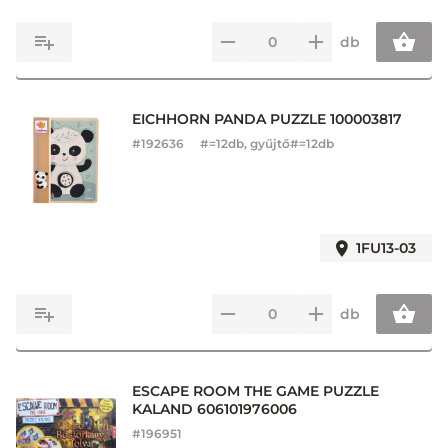
db
EICHHORN PANDA PUZZLE 100003817
#
192636
#=12db, gyűjtő#=12db
1FU13-03
db
ESCAPE ROOM THE GAME PUZZLE
KALAND 606101976006
#
196951