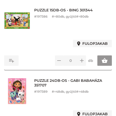
PUZZLE 15DB-OS - BING 301344
#
197386
#=80db, gyűjtő#=80db
FULOPJAKAB
db
PUZZLE 24DB-OS - GABI BABAHÁZA
351707
#
197389
#=48db, gyűjtő#=48db
FULOPJAKAB