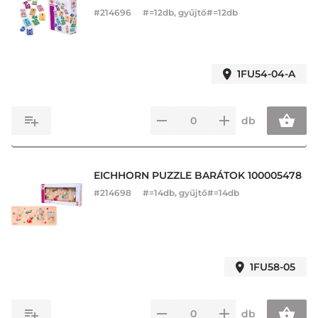
#
214696
#=12db, gyűjtő#=12db
1FU54-04-A
db
EICHHORN PUZZLE BARÁTOK 100005478
#
214698
#=14db, gyűjtő#=14db
1FU58-05
db