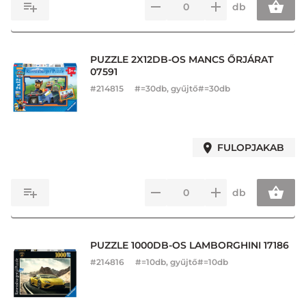
db
PUZZLE 2X12DB-OS MANCS ŐRJÁRAT
07591
#
214815
#=30db, gyűjtő#=30db
FULOPJAKAB
db
PUZZLE 1000DB-OS LAMBORGHINI 17186
#
214816
#=10db, gyűjtő#=10db