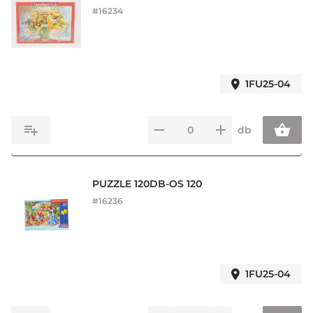
#
16234
1FU25-04
db
PUZZLE 120DB-OS 120
#
16236
1FU25-04