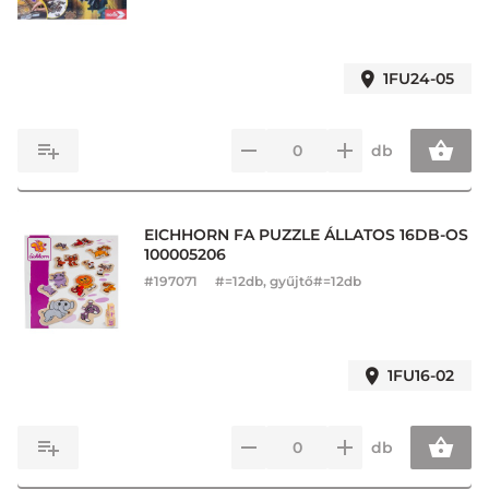
1FU24-05
db
EICHHORN FA PUZZLE ÁLLATOS 16DB-OS
100005206
#
197071
#=12db, gyűjtő#=12db
1FU16-02
db