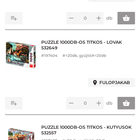
db
PUZZLE 1000DB-OS TITKOS - LOVAK
532649
#
197404
#=20db, gyűjtő#=20db
FULOPJAKAB
db
PUZZLE 1000DB-OS TITKOS - KUTYUSOK
532557