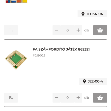
1FU34-04
db
FA SZÁMFORDÍTÓ JÁTÉK 862321
#
219022
J22-00-4
db