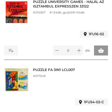
PUZZLE UNIVERSITY GAMES - HALÁL AZ
ISZTAMBUL EXPRESSZEN 33122
#
215367
#=24db, gyűjtő#=24db
1FU16-02
db
PUZZLE FA 3IN1 LCL007
#
217549
1FU54-02-C