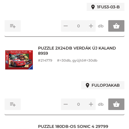
1FU53-03-B
db
PUZZLE 2X24DB VERDÁK ÚJ KALAND
8959
#
214779
#=30db, gyűjtő#=30db
FULOPJAKAB
db
PUZZLE 180DB-OS SONIC 4 29799