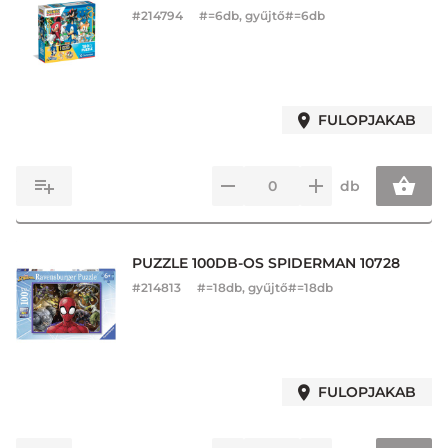
#
214794
#=6db, gyűjtő#=6db
FULOPJAKAB
db
PUZZLE 100DB-OS SPIDERMAN 10728
#
214813
#=18db, gyűjtő#=18db
FULOPJAKAB