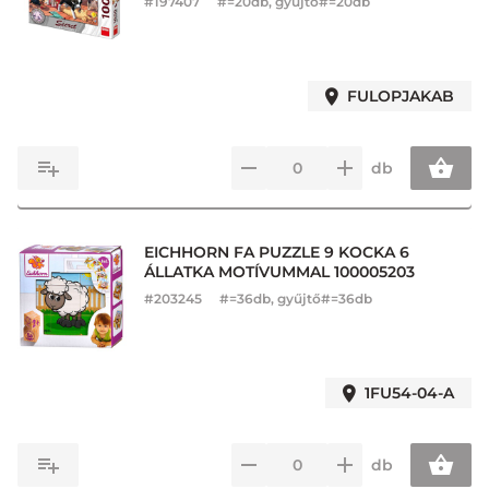
#
197407
#=20db, gyűjtő#=20db
FULOPJAKAB
db
EICHHORN FA PUZZLE 9 KOCKA 6
ÁLLATKA MOTÍVUMMAL 100005203
#
203245
#=36db, gyűjtő#=36db
1FU54-04-A
db