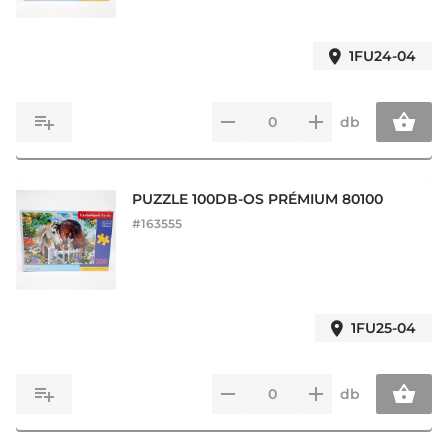
1FU24-04
db
PUZZLE 100DB-OS PRÉMIUM 80100
#
163555
1FU25-04
db