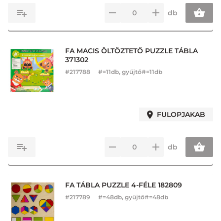
db
FA MACIS ÖLTÖZTETŐ PUZZLE TÁBLA
371302
#
217788
#=11db, gyűjtő#=11db
FULOPJAKAB
db
FA TÁBLA PUZZLE 4-FÉLE 182809
#
217789
#=48db, gyűjtő#=48db