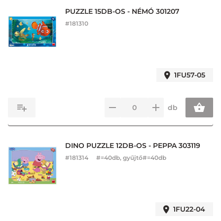
PUZZLE 15DB-OS - NÉMÓ 301207
#
181310
1FU57-05
db
DINO PUZZLE 12DB-OS - PEPPA 303119
#
181314
#=40db, gyűjtő#=40db
1FU22-04