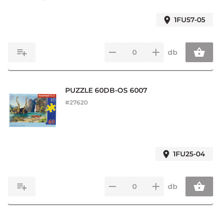
1FU57-05
db
PUZZLE 60DB-OS 6007
#
27620
1FU25-04
db