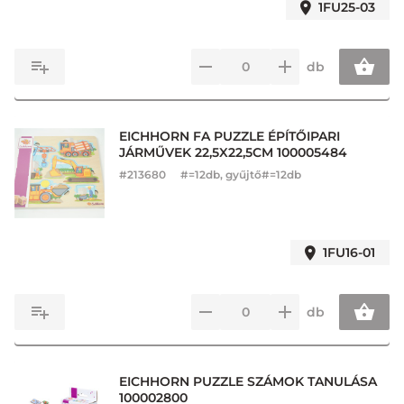
1FU25-03
db
EICHHORN FA PUZZLE ÉPÍTŐIPARI
JÁRMŰVEK 22,5X22,5CM 100005484
#
213680
#=12db, gyűjtő#=12db
1FU16-01
db
EICHHORN PUZZLE SZÁMOK TANULÁSA
100002800