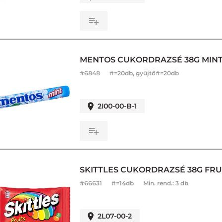
MENTOS CUKORDRAZSÉ 38G MINT 
#
6848
#=20db, gyűjtő#=20db
2I00-00-B-1
SKITTLES CUKORDRAZSÉ 38G FRUI
#
66631
#=14db
Min. rend.:
3 db
2L07-00-2