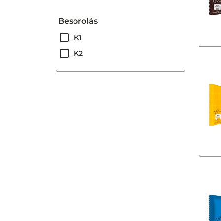
Skittles
Besorolás
Smarties
K1
Tic Tac
K2