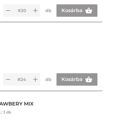
Kosárba
db
Kosárba
db
RAWBERY MIX
.:
3 db