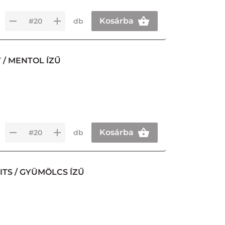
Kosárba
db
/ MENTOL ÍZŰ
Kosárba
db
TS / GYÜMÖLCS ÍZŰ