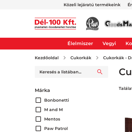
Közeli lejáratú termékeink
É
Élelmiszer
Vegyi
Ko
Kezdőoldal
Cukorkák
Cukorkák - D
Cu
Talála
Márka
Bonbonetti
M and M
Mentos
Paw Patrol