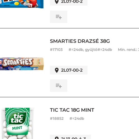
2L07-00-2
SMARTIES DRAZSÉ 38G
#
17103
#=24db, gyűjtő#=24db
Min. rend.:
2L07-00-2
TIC TAC 18G MINT
#
18852
#=24db