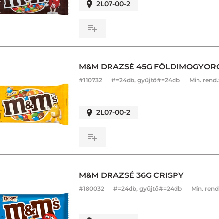
2L07-00-2
M&M DRAZSÉ 45G FÖLDIMOGYOR
#
110732
#=24db, gyűjtő#=24db
Min. rend.
2L07-00-2
M&M DRAZSÉ 36G CRISPY
#
180032
#=24db, gyűjtő#=24db
Min. rend