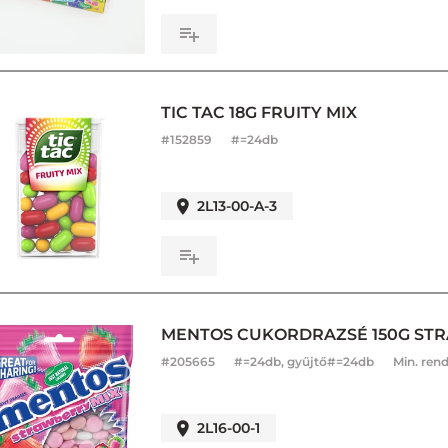
TIC TAC 18G FRUITY MIX
#
152859
#=24db
2L13-00-A-3
MENTOS CUKORDRAZSÉ 150G ST
#
205665
#=24db, gyűjtő#=24db
Min. rend
2L16-00-1