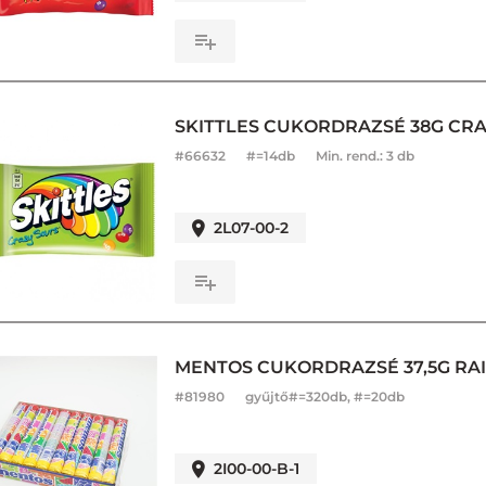
SKITTLES CUKORDRAZSÉ 38G CRA
#
66632
#=14db
Min. rend.:
3 db
2L07-00-2
MENTOS CUKORDRAZSÉ 37,5G RA
#
81980
gyűjtő#=320db, #=20db
2I00-00-B-1