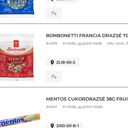
BONBONETTI FRANCIA DRAZSÉ 7
#
4478
#=25db, gyűjtő#=25db
Min. rend.:
3
2L18-00-2
MENTOS CUKORDRAZSÉ 38G FRUIT
#
6847
#=20db, gyűjtő#=20db
2I00-00-B-1