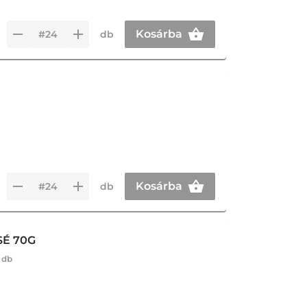
Kosárba
db
Kosárba
db
É 70G
 db