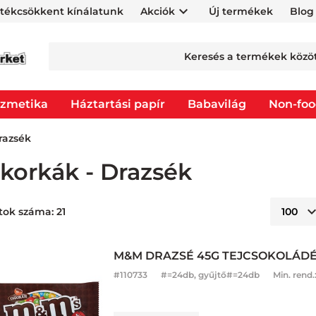
rtékcsökkent kínálatunk
Akciók
Új termékek
Blog
zmetika
Háztartási papír
Babavilág
Non-fo
razsék
korkák - Drazsék
tok száma: 21
M&M DRAZSÉ 45G TEJCSOKOLÁD
#
110733
#=24db, gyűjtő#=24db
Min. rend.