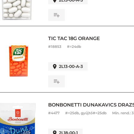
2L13-00-A-3
TIC TAC 18G ORANGE
#
18853
#=24db
2L13-00-A-3
BONBONETTI DUNAKAVICS DRAZS
#
4477
#=25db, gyűjtő#=25db
Min. rend.:
3
2L18-00-1