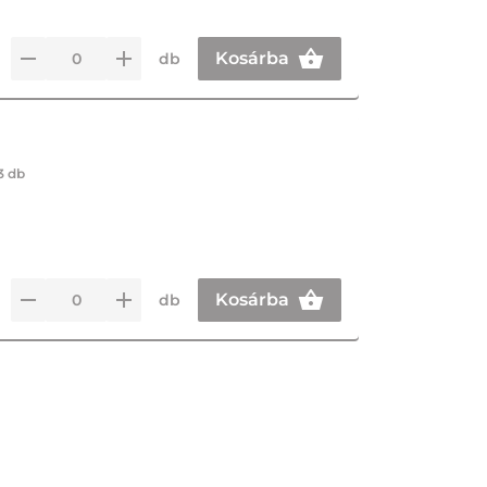
Kosárba
db
3 db
Kosárba
db