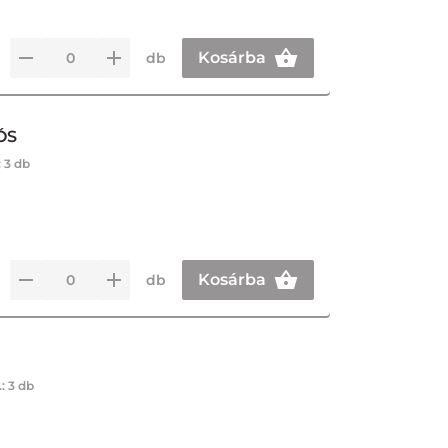
Kosárba
db
ÓS
:
3 db
Kosárba
db
.:
3 db