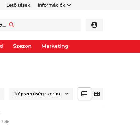
Letöltések
Információk
od
Szezon
Marketing
É
:
3 db