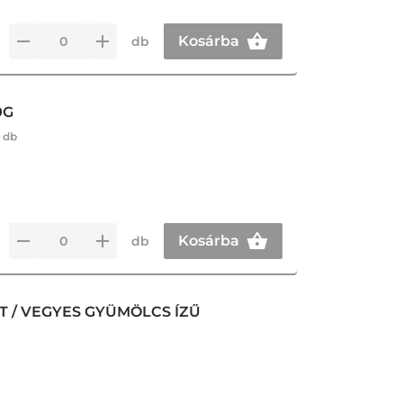
Kosárba
db
0G
 db
Kosárba
db
 / VEGYES GYÜMÖLCS ÍZŰ