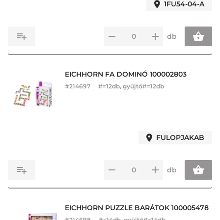
1FU54-04-A
db
EICHHORN FA DOMINÓ 100002803
#
214697
#=12db, gyűjtő#=12db
FULOPJAKAB
db
EICHHORN PUZZLE BARÁTOK 100005478
#
214698
#=14db, gyűjtő#=14db