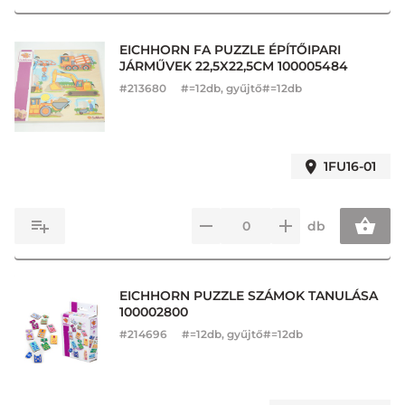
EICHHORN FA PUZZLE ÉPÍTŐIPARI
JÁRMŰVEK 22,5X22,5CM 100005484
#
213680
#=12db, gyűjtő#=12db
1FU16-01
db
EICHHORN PUZZLE SZÁMOK TANULÁSA
100002800
#
214696
#=12db, gyűjtő#=12db