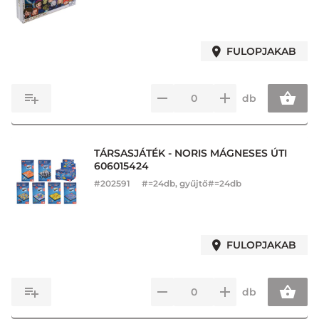
FULOPJAKAB
db
TÁRSASJÁTÉK - NORIS MÁGNESES ÚTI
606015424
#
202591
#=24db, gyűjtő#=24db
FULOPJAKAB
db