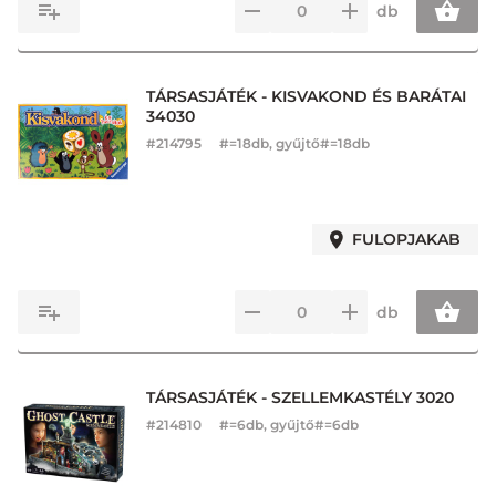
db
TÁRSASJÁTÉK - KISVAKOND ÉS BARÁTAI
34030
#
214795
#=18db, gyűjtő#=18db
FULOPJAKAB
db
TÁRSASJÁTÉK - SZELLEMKASTÉLY 3020
#
214810
#=6db, gyűjtő#=6db