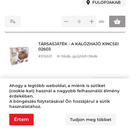
FULOPJAKAB
db
TÁRSASJÁTÉK - A KALÓZHAJÓ KINCSEI
02603
#
216531
#=36db, gyűjtő#=36db
1FU17-04
Ahogy a legtöbb weboldal, a miénk is sütiket
(cookie-kat) használ a nagyobb felhasználói élmény
érdekében.
db
A böngészés folytatásával Ön hozzájárul a sütik
használatához.
Értem
Tudjon meg többet
PUZZLE FA 3IN1 LCL007
#
217549