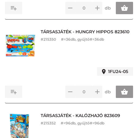
db
TÁRSASJÁTÉK - HUNGRY HIPPOS 823610
#
215350
#=36db, gyűjtő#=36db
1FU24-05
db
TÁRSASJÁTÉK - KALÓZHAJÓ 823609
#
215352
#=96db, gyűjtő#=96db