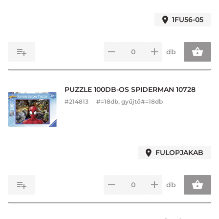
1FU56-05
db
PUZZLE 100DB-OS SPIDERMAN 10728
#
214813
#=18db, gyűjtő#=18db
FULOPJAKAB
db