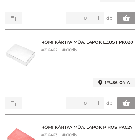
db
RÖMI KÁRTYA MŰA. LAPOK EZÜST PK020
#
216462
#=10db
1FU56-04-A
db
RÖMI KÁRTYA MŰA. LAPOK PIROS PK027
#
216463
#=10db