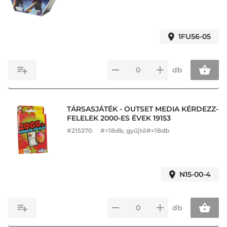
1FU56-05
db
TÁRSASJÁTÉK - OUTSET MEDIA KÉRDEZZ-
FELELEK 2000-ES ÉVEK 19153
#
215370
#=18db, gyűjtő#=18db
N15-00-4
db