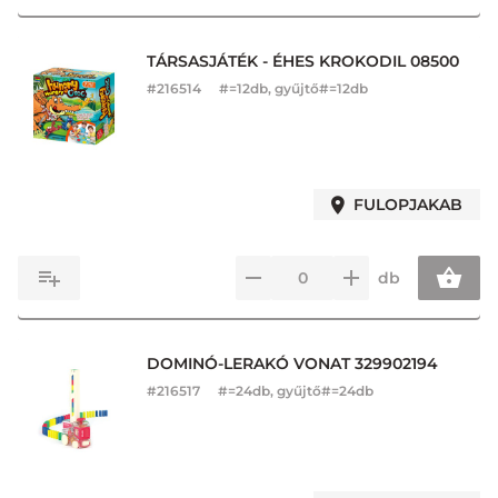
TÁRSASJÁTÉK - ÉHES KROKODIL 08500
#
216514
#=12db, gyűjtő#=12db
FULOPJAKAB
db
DOMINÓ-LERAKÓ VONAT 329902194
#
216517
#=24db, gyűjtő#=24db