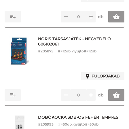
db
NORIS TÁRSASJÁTÉK - NEGYEDELŐ
606102061
#
205875
#=12db, gyűjtő#=12db
FULOPJAKAB
db
DOBÓKOCKA 3DB-OS FEHÉR 16MM-ES
#
205993
#=50db, gyűjtő#=50db