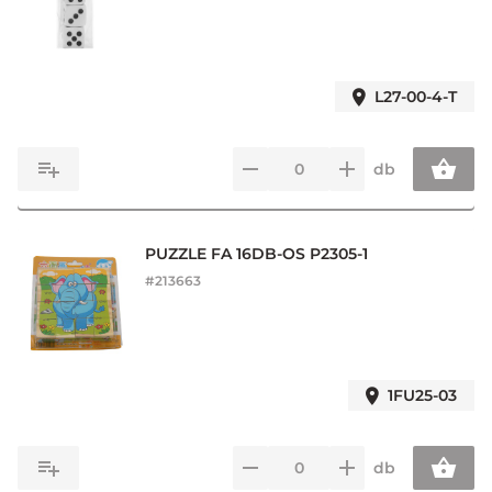
L27-00-4-T
db
PUZZLE FA 16DB-OS P2305-1
#
213663
1FU25-03
db