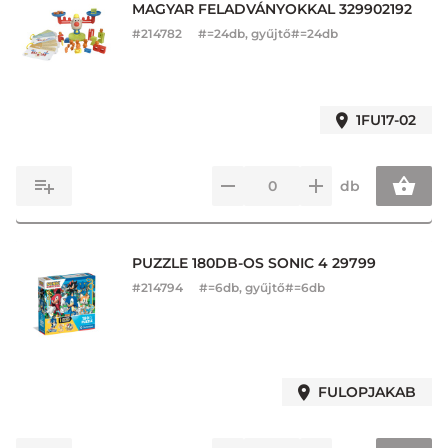
MAGYAR FELADVÁNYOKKAL 329902192
#
214782
#=24db, gyűjtő#=24db
1FU17-02
db
PUZZLE 180DB-OS SONIC 4 29799
#
214794
#=6db, gyűjtő#=6db
FULOPJAKAB