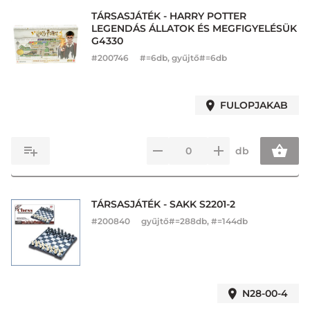
TÁRSASJÁTÉK - HARRY POTTER
LEGENDÁS ÁLLATOK ÉS MEGFIGYELÉSÜK
G4330
#
200746
#=6db, gyűjtő#=6db
FULOPJAKAB
db
TÁRSASJÁTÉK - SAKK S2201-2
#
200840
gyűjtő#=288db, #=144db
N28-00-4