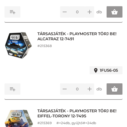
db
TÁRSASJÁTÉK - PLAYMOSTER TÖRJ BE!
ALCATRAZ 12-7491
#
215368
1FU56-05
db
TÁRSASJÁTÉK - PLAYMOSTER TÖRJ BE!
EIFFEL-TORONY 12-7495
#
215369
#=24db, gyűjtő#=24db