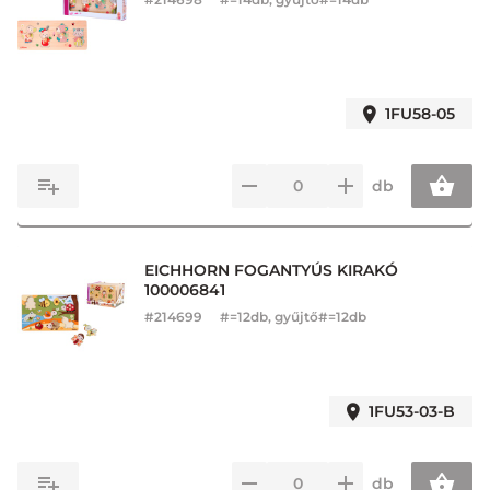
1FU58-05
db
EICHHORN FOGANTYÚS KIRAKÓ
100006841
#
214699
#=12db, gyűjtő#=12db
1FU53-03-B
db