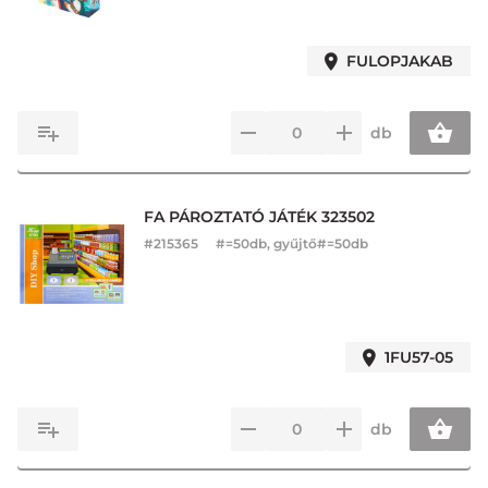
FULOPJAKAB
db
FA PÁROZTATÓ JÁTÉK 323502
#
215365
#=50db, gyűjtő#=50db
1FU57-05
db