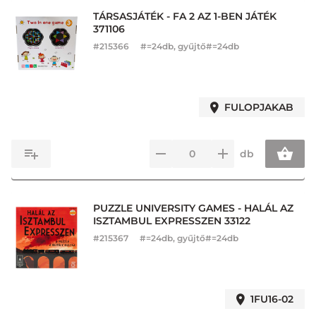
TÁRSASJÁTÉK - FA 2 AZ 1-BEN JÁTÉK
371106
#
215366
#=24db, gyűjtő#=24db
FULOPJAKAB
db
PUZZLE UNIVERSITY GAMES - HALÁL AZ
ISZTAMBUL EXPRESSZEN 33122
#
215367
#=24db, gyűjtő#=24db
1FU16-02