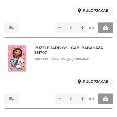
FULOPJAKAB
db
PUZZLE 24DB-OS - GABI BABAHÁZA
351707
#
197389
#=48db, gyűjtő#=48db
FULOPJAKAB
db