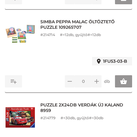
SIMBA PEPPA MALAC ÖLTÖZTETŐ
PUZZLE 109265707
#
214714
#=12db, gyűjtő#=12db
1FU53-03-B
db
PUZZLE 2X24DB VERDÁK ÚJ KALAND
8959
#
214779
#=30db, gyűjtő#=30db