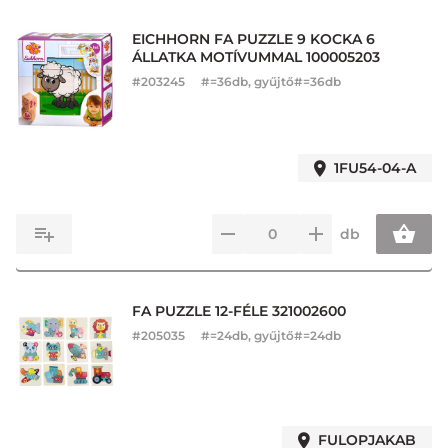
EICHHORN FA PUZZLE 9 KOCKA 6
ÁLLATKA MOTÍVUMMAL 100005203
#
203245
#=36db, gyűjtő#=36db
1FU54-04-A
db
FA PUZZLE 12-FÉLE 321002600
#
205035
#=24db, gyűjtő#=24db
FULOPJAKAB