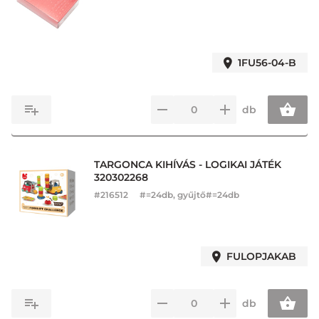
1FU56-04-B
db
TARGONCA KIHÍVÁS - LOGIKAI JÁTÉK
320302268
#
216512
#=24db, gyűjtő#=24db
FULOPJAKAB
db