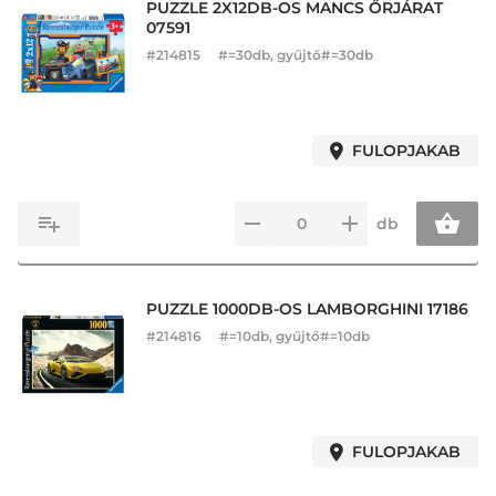
PUZZLE 2X12DB-OS MANCS ŐRJÁRAT
07591
#
214815
#=30db, gyűjtő#=30db
FULOPJAKAB
db
PUZZLE 1000DB-OS LAMBORGHINI 17186
#
214816
#=10db, gyűjtő#=10db
FULOPJAKAB