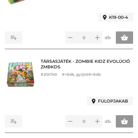
K19-00-4
db
TÁRSASJÁTÉK - ZOMBIE KIDZ EVOLÚCIÓ
ZMBKDS
#
200745
#=6db, gyűjtő#=6db
FULOPJAKAB
db