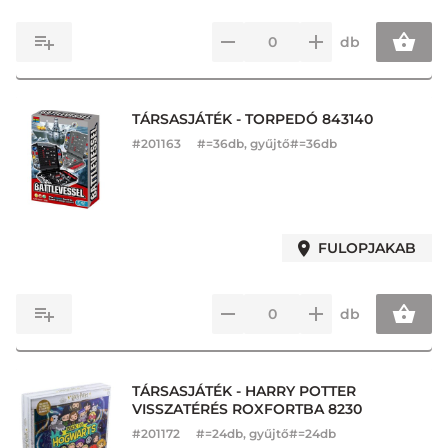
db
TÁRSASJÁTÉK - TORPEDÓ 843140
#
201163
#=36db, gyűjtő#=36db
FULOPJAKAB
db
TÁRSASJÁTÉK - HARRY POTTER
VISSZATÉRÉS ROXFORTBA 8230
#
201172
#=24db, gyűjtő#=24db