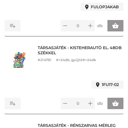
FULOPJAKAB
db
TÁRSASJÁTÉK - KISTEHERAUTÓ EL. 48DB
SZÉKKEL
#
214781
#=24db, gyűjtő#=24db
1FU17-02
db
TÁRSASJÁTÉK - RÉNSZARVAS MÉRLEG