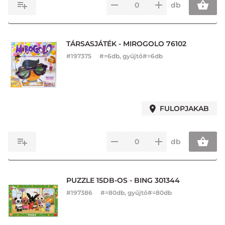
db
TÁRSASJÁTÉK - MIROGOLO 76102
#
197375
#=6db, gyűjtő#=6db
FULOPJAKAB
db
PUZZLE 15DB-OS - BING 301344
#
197386
#=80db, gyűjtő#=80db