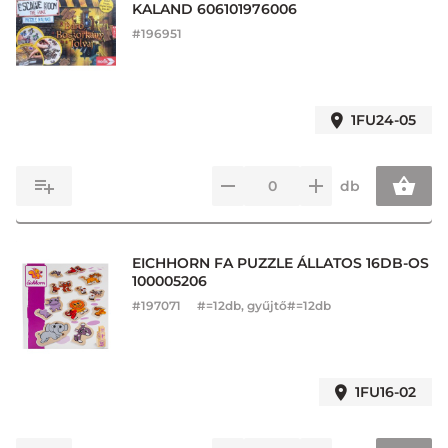
KALAND 606101976006
#
196951
1FU24-05
db
EICHHORN FA PUZZLE ÁLLATOS 16DB-OS
100005206
#
197071
#=12db, gyűjtő#=12db
1FU16-02