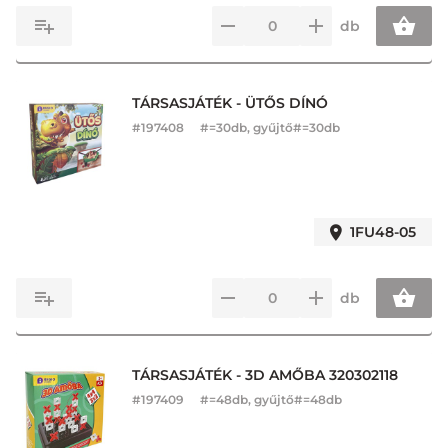
db
TÁRSASJÁTÉK - ÜTŐS DÍNÓ
#
197408
#=30db, gyűjtő#=30db
1FU48-05
db
TÁRSASJÁTÉK - 3D AMŐBA 320302118
#
197409
#=48db, gyűjtő#=48db