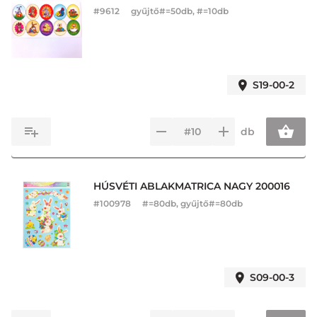
#
9612
gyűjtő#=50db, #=10db
S19-00-2
db
HÚSVÉTI ABLAKMATRICA NAGY 200016
#
100978
#=80db, gyűjtő#=80db
S09-00-3