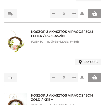
db
KOSZORÚ AKASZTÓS VIRÁGOS 15CM
FEHÉR / RÓZSASZÍN
#
218430
gyűjtő#=120db, #=3db
J22-00-5
db
KOSZORÚ AKASZTÓS VIRÁGOS 15CM
ZÖLD / KRÉM