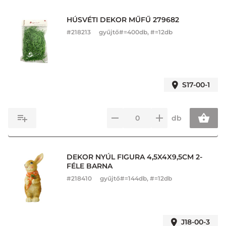
HÚSVÉTI DEKOR MŰFŰ 279682
#
218213
gyűjtő#=400db, #=12db
S17-00-1
db
DEKOR NYÚL FIGURA 4,5X4X9,5CM 2-
FÉLE BARNA
#
218410
gyűjtő#=144db, #=12db
J18-00-3