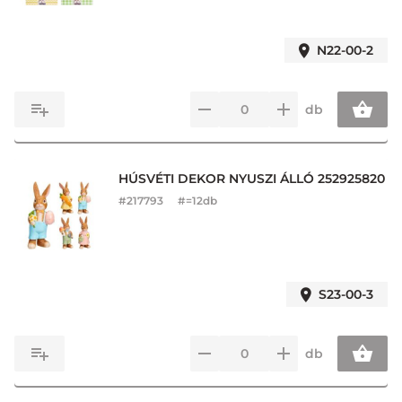
N22-00-2
db
HÚSVÉTI DEKOR NYUSZI ÁLLÓ 252925820
#
217793
#=12db
S23-00-3
db