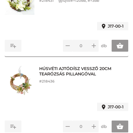
#
218431
gyűjtő#=120db, #=3db
J17-00-1
db
HÚSVÉTI AJTÓDÍSZ VESSZŐ 20CM
TEARÓZSÁS PILLANGÓVAL
#
218436
J17-00-1
db