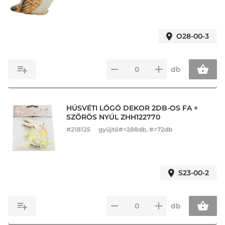
O28-00-3
db
HÚSVÉTI LÓGÓ DEKOR 2DB-OS FA +
SZŐRÖS NYÚL ZHH122770
#
218125
gyűjtő#=288db, #=72db
S23-00-2
db