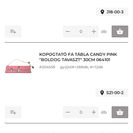
J18-00-3
db
KOPOGTATÓ FA TÁBLA CANDY PINK
"BOLDOG TAVASZT" 30CM 064101
#
204558
gyűjtő#=288db, #=12db
S21-00-2
db