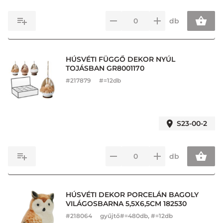
db
HÚSVÉTI FÜGGŐ DEKOR NYÚL
TOJÁSBAN GR8001170
#
217879
#=12db
S23-00-2
db
HÚSVÉTI DEKOR PORCELÁN BAGOLY
VILÁGOSBARNA 5,5X6,5CM 182530
#
218064
gyűjtő#=480db, #=12db