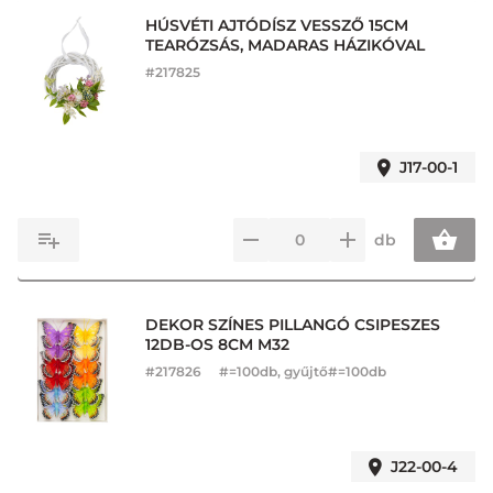
HÚSVÉTI AJTÓDÍSZ VESSZŐ 15CM
TEARÓZSÁS, MADARAS HÁZIKÓVAL
#
217825
J17-00-1
db
DEKOR SZÍNES PILLANGÓ CSIPESZES
12DB-OS 8CM M32
#
217826
#=100db, gyűjtő#=100db
J22-00-4