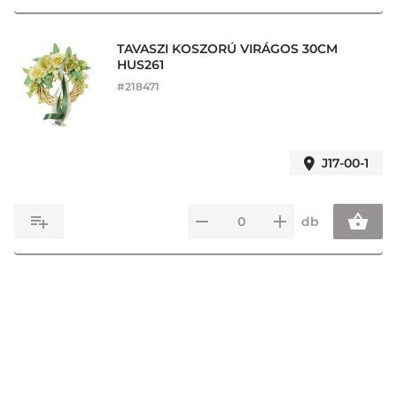
TAVASZI KOSZORÚ VIRÁGOS 30CM
HUS261
#
218471
J17-00-1
db