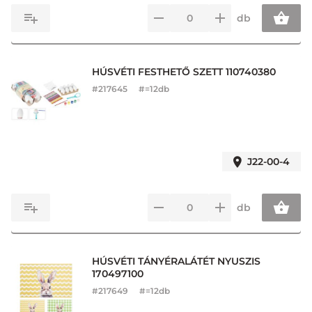
db
HÚSVÉTI FESTHETŐ SZETT 110740380
#
217645
#=12db
J22-00-4
db
HÚSVÉTI TÁNYÉRALÁTÉT NYUSZIS
170497100
#
217649
#=12db