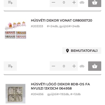
db
HÚSVÉTI DEKOR VONAT GR8000720
#
203333
#=24db, gyűjtő#=24db
BEMUTATOFAL1
db
HÚSVÉTI LÓGÓ DEKOR 8DB-OS FA
NYUSZI 13X13CM 064958
#
204556
gyűjtő#=192db, #=12db