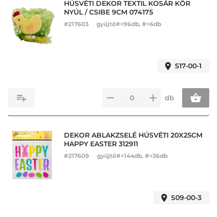
HÚSVÉTI DEKOR TEXTIL KOSÁR KÖR
NYÚL / CSIBE 9CM 074175
#
217603
gyűjtő#=96db, #=6db
S17-00-1
db
DEKOR ABLAKZSELÉ HÚSVÉTI 20X25CM
HAPPY EASTER 312911
#
217609
gyűjtő#=144db, #=36db
S09-00-3