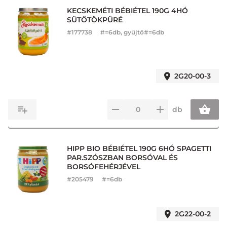
KECSKEMÉTI BÉBIÉTEL 190G 4HÓ
SÜTŐTÖKPÜRÉ
#
177738
#=6db, gyűjtő#=6db
2G20-00-3
db
HIPP BIO BÉBIÉTEL 190G 6HÓ SPAGETTI
PAR.SZÓSZBAN BORSÓVAL ÉS
BORSÓFEHÉRJÉVEL
#
205479
#=6db
2G22-00-2