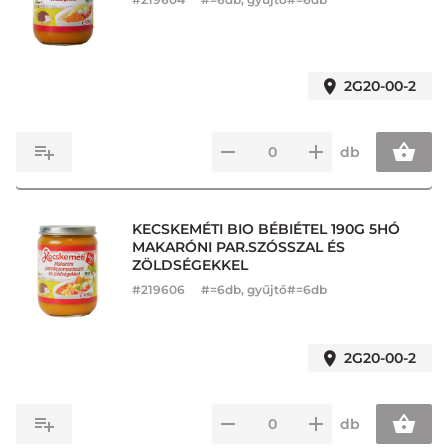
2G20-00-2
db
KECSKEMÉTI BIO BÉBIÉTEL 190G 5HÓ
MAKARÓNI PAR.SZÓSSZAL ÉS
ZÖLDSÉGEKKEL
#
219606
#=6db, gyűjtő#=6db
2G20-00-2
db