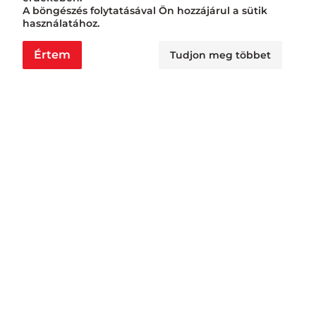
A böngészés folytatásával Ön hozzájárul a sütik
használatához.
Értem
Tudjon meg többet
Nyitvatartás
Nagyraktár:
H - Cs: 6:00 - 16:30, P: 6:00 - 14:30
Busa raktár:
H - Cs: 6:00 - 14:30, P: 6:00 - 14:00
Jövedéki raktár:
H - P: 6:00 - 13:00