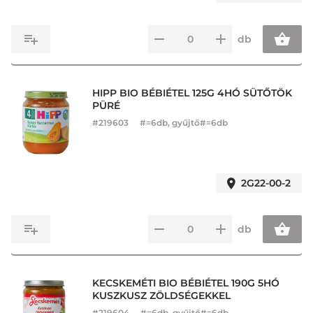
db
HIPP BIO BÉBIÉTEL 125G 4HÓ SÜTŐTÖK
PÜRÉ
#
219603
#=6db, gyűjtő#=6db
2G22-00-2
db
KECSKEMÉTI BIO BÉBIÉTEL 190G 5HÓ
KUSZKUSZ ZÖLDSÉGEKKEL
#
219604
#=6db, gyűjtő#=6db