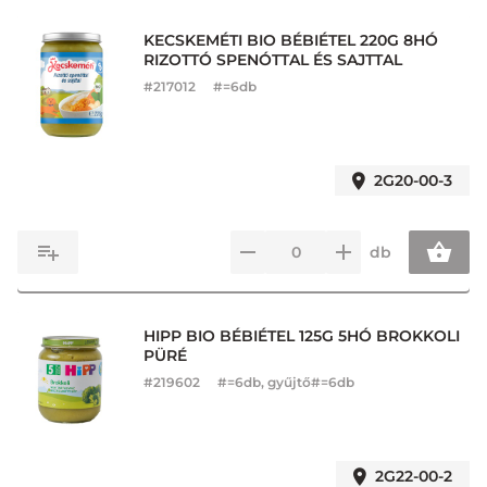
KECSKEMÉTI BIO BÉBIÉTEL 220G 8HÓ
RIZOTTÓ SPENÓTTAL ÉS SAJTTAL
#
217012
#=6db
2G20-00-3
db
HIPP BIO BÉBIÉTEL 125G 5HÓ BROKKOLI
PÜRÉ
#
219602
#=6db, gyűjtő#=6db
2G22-00-2