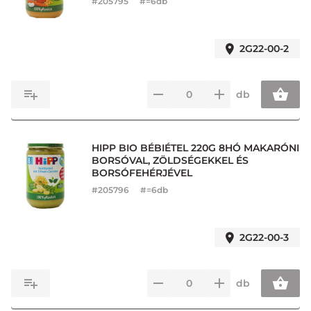
#
205795
#=6db
2G22-00-2
db
HIPP BIO BÉBIÉTEL 220G 8HÓ MAKARÓNI
BORSÓVAL, ZÖLDSÉGEKKEL ÉS
BORSÓFEHÉRJÉVEL
#
205796
#=6db
2G22-00-3
db