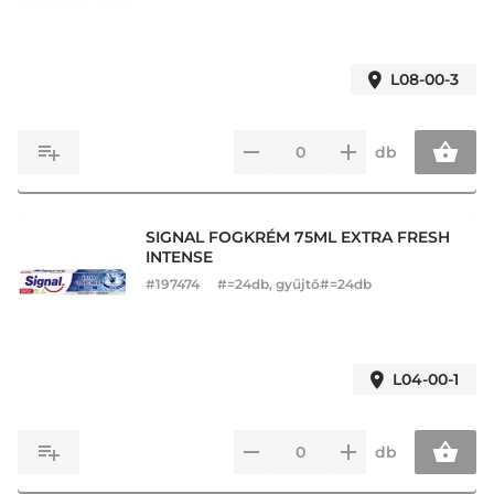
L08-00-3
db
SIGNAL FOGKRÉM 75ML EXTRA FRESH
INTENSE
#
197474
#=24db, gyűjtő#=24db
L04-00-1
db