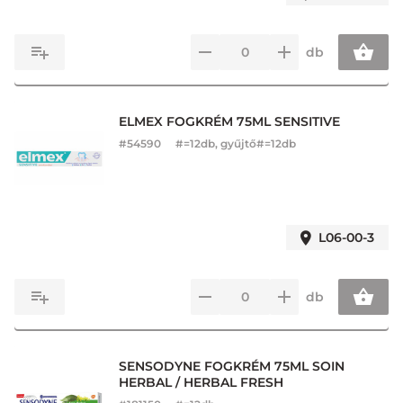
db
ELMEX FOGKRÉM 75ML SENSITIVE
#
54590
#=12db, gyűjtő#=12db
L06-00-3
db
SENSODYNE FOGKRÉM 75ML SOIN
HERBAL / HERBAL FRESH