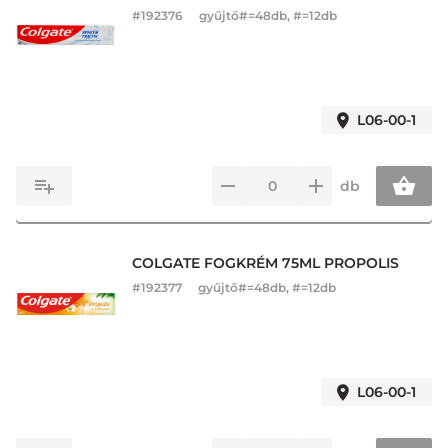
#
192376
gyűjtő#=48db, #=12db
L06-00-1
db
COLGATE FOGKRÉM 75ML PROPOLIS
#
192377
gyűjtő#=48db, #=12db
L06-00-1