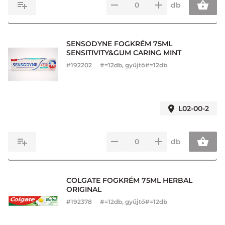
db
SENSODYNE FOGKRÉM 75ML
SENSITIVITY&GUM CARING MINT
#
192202
#=12db, gyűjtő#=12db
L02-00-2
db
COLGATE FOGKRÉM 75ML HERBAL
ORIGINAL
#
192378
#=12db, gyűjtő#=12db