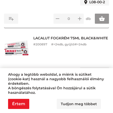
L08-00-2
db
LACALUT FOGKRÉM 75ML BLACK&WHITE
#
200897
#=24db, gyűjtő#=24db
L08-00-2
Ahogy a legtöbb weboldal, a miénk is sütiket
(cookie-kat) használ a nagyobb felhasználói élmény
érdekében.
db
A böngészés folytatásával Ön hozzájárul a sütik
használatához.
Értem
Tudjon meg többet
AQUAFRESH FOGKRÉM 75ML PLUS
VISIBLE WHITE