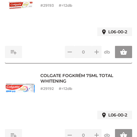
#
29193
#=12db
L06-00-2
db
COLGATE FOGKRÉM 75ML TOTAL
WHITENING
#
29192
#=12db
L06-00-2
db