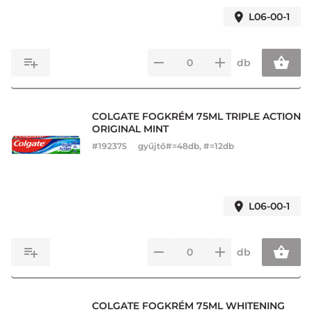
L06-00-1
db
COLGATE FOGKRÉM 75ML TRIPLE ACTION
ORIGINAL MINT
#
192375
gyűjtő#=48db, #=12db
L06-00-1
db
COLGATE FOGKRÉM 75ML WHITENING