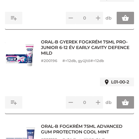
db
ORAL-B GYEREK FOGKRÉM 75ML PRO-
JUNIOR 6-12 ÉV EARLY CAVITY DEFENCE
MILD
#
200196
#=12db, gyűjtő#=12db
L01-00-2
db
ORAL-B FOGKRÉM 75ML ADVANCED
GUM PROTECTION COOL MINT