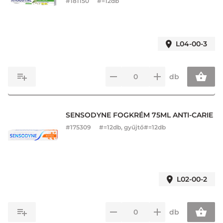
#
181150
#=12db
L04-00-3
db
SENSODYNE FOGKRÉM 75ML ANTI-CARIE
#
175309
#=12db, gyűjtő#=12db
L02-00-2
db