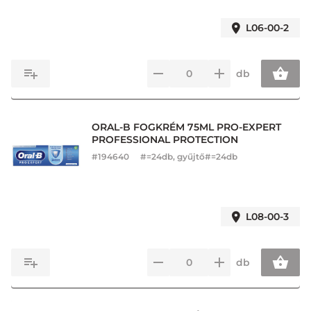
L06-00-2
db
ORAL-B FOGKRÉM 75ML PRO-EXPERT
PROFESSIONAL PROTECTION
#
194640
#=24db, gyűjtő#=24db
L08-00-3
db