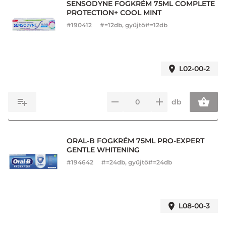
SENSODYNE FOGKRÉM 75ML COMPLETE
PROTECTION+ COOL MINT
#
190412
#=12db, gyűjtő#=12db
L02-00-2
db
ORAL-B FOGKRÉM 75ML PRO-EXPERT
GENTLE WHITENING
#
194642
#=24db, gyűjtő#=24db
L08-00-3