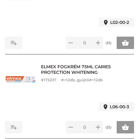
L02-00-2
db
ELMEX FOGKRÉM 75ML CARIES
PROTECTION WHITENING
#
173237
#=12db, gyűjtő#=12db
L06-00-3
db