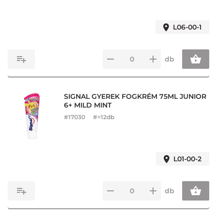
L06-00-1
db
SIGNAL GYEREK FOGKRÉM 75ML JUNIOR
6+ MILD MINT
#
17030
#=12db
L01-00-2
db