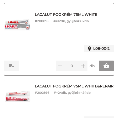
LACALUT FOGKRÉM 75ML WHITE
#
200895
#=12db, gyűjtő#=12db
L08-00-2
db
LACALUT FOGKRÉM 75ML WHITE&REPAIR
#
200896
#=24db, gyűjtő#=24db