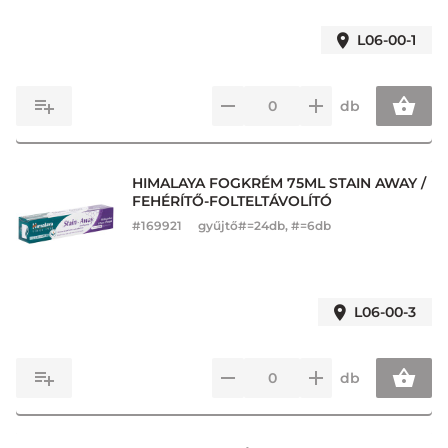
L06-00-1
db
HIMALAYA FOGKRÉM 75ML STAIN AWAY /
FEHÉRÍTŐ-FOLTELTÁVOLÍTÓ
#
169921
gyűjtő#=24db, #=6db
L06-00-3
db