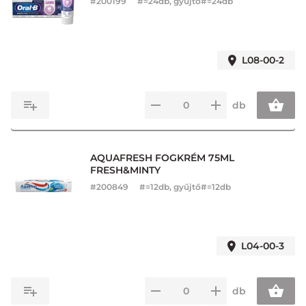
#
200199
#=24db, gyűjtő#=24db
L08-00-2
db
AQUAFRESH FOGKRÉM 75ML
FRESH&MINTY
#
200849
#=12db, gyűjtő#=12db
L04-00-3
db