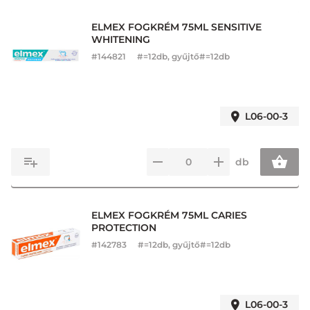
ELMEX FOGKRÉM 75ML SENSITIVE
WHITENING
#
144821
#=12db, gyűjtő#=12db
L06-00-3
db
ELMEX FOGKRÉM 75ML CARIES
PROTECTION
#
142783
#=12db, gyűjtő#=12db
L06-00-3