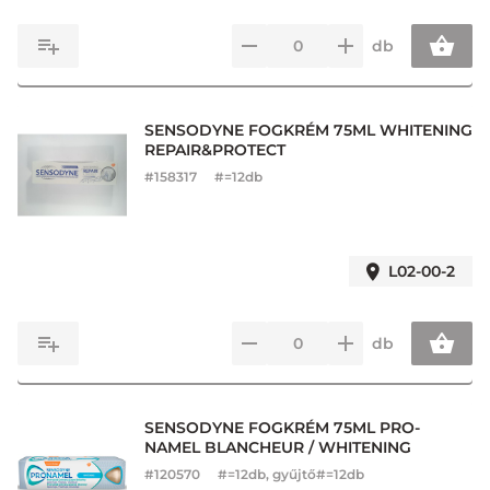
db
SENSODYNE FOGKRÉM 75ML WHITENING
REPAIR&PROTECT
#
158317
#=12db
L02-00-2
db
SENSODYNE FOGKRÉM 75ML PRO-
NAMEL BLANCHEUR / WHITENING
#
120570
#=12db, gyűjtő#=12db