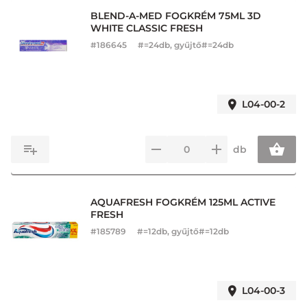
BLEND-A-MED FOGKRÉM 75ML 3D
WHITE CLASSIC FRESH
#
186645
#=24db, gyűjtő#=24db
L04-00-2
db
AQUAFRESH FOGKRÉM 125ML ACTIVE
FRESH
#
185789
#=12db, gyűjtő#=12db
L04-00-3