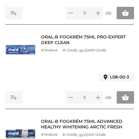
db
ORAL-B FOGKRÉM 75ML PRO-EXPERT
DEEP CLEAN
#
194644
#=24db, gyűjtő#=24db
L08-00-3
db
ORAL-B FOGKRÉM 75ML ADVANCED
HEALTHY WHITENING ARCTIC FRESH
#
194645
#=24db, gyűjtő#=24db