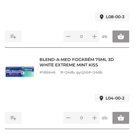
L08-00-3
db
BLEND-A-MED FOGKRÉM 75ML 3D
WHITE EXTREME MINT KISS
#
186646
#=24db, gyűjtő#=24db
L04-00-2
db