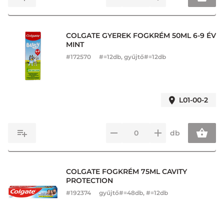
COLGATE GYEREK FOGKRÉM 50ML 6-9 ÉV
MINT
#
172570
#=12db, gyűjtő#=12db
L01-00-2
db
COLGATE FOGKRÉM 75ML CAVITY
PROTECTION
#
192374
gyűjtő#=48db, #=12db