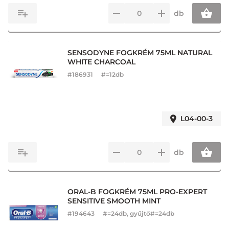
db
SENSODYNE FOGKRÉM 75ML NATURAL
WHITE CHARCOAL
#
186931
#=12db
L04-00-3
db
ORAL-B FOGKRÉM 75ML PRO-EXPERT
SENSITIVE SMOOTH MINT
#
194643
#=24db, gyűjtő#=24db