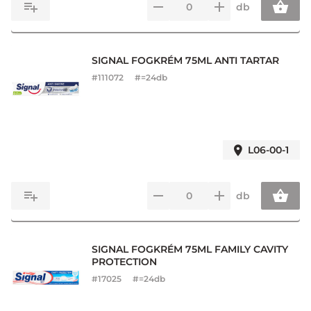
db
SIGNAL FOGKRÉM 75ML ANTI TARTAR
#
111072
#=24db
L06-00-1
db
SIGNAL FOGKRÉM 75ML FAMILY CAVITY
PROTECTION
#
17025
#=24db