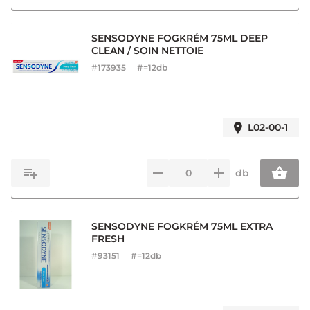
SENSODYNE FOGKRÉM 75ML DEEP
CLEAN / SOIN NETTOIE
#
173935
#=12db
L02-00-1
db
SENSODYNE FOGKRÉM 75ML EXTRA
FRESH
#
93151
#=12db