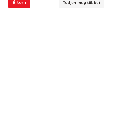
Értem
Tudjon meg többet
Nyitvatartás
Nagyraktár:
H - Cs: 6:00 - 16:30, P: 6:00 - 14:30
Busa raktár:
H - Cs: 6:00 - 14:30, P: 6:00 - 14:00
Jövedéki raktár:
H - P: 6:00 - 13:00
Áruátvétel:
H - Cs: 6:00 - 15:30, P: 6:00 - 11:00