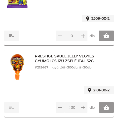
2J09-00-2
db
PRESTIGE SKULL JELLY VEGYES
GYÜMÖLCS ÍZŰ ZSELÉ ITAL 52G
#
215467
gyűjtő#=300db, #=30db
2I01-00-2
db