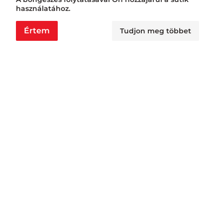
használatához.
Értem
Tudjon meg többet
Nyitvatartás
Nagyraktár:
H - Cs: 6:00 - 16:30, P: 6:00 - 14:30
Busa raktár:
H - Cs: 6:00 - 14:30, P: 6:00 - 14:00
Jövedéki raktár:
H - P: 6:00 - 13:00