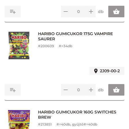
db
HARIBO GUMICUKOR 175G VAMPIRE
SAURER
#
200609
#=34db
2J09-00-2
db
HARIBO GUMICUKOR 160G SWITCHES
BREW
#
213851
#=40db, gyűjtő#=40db