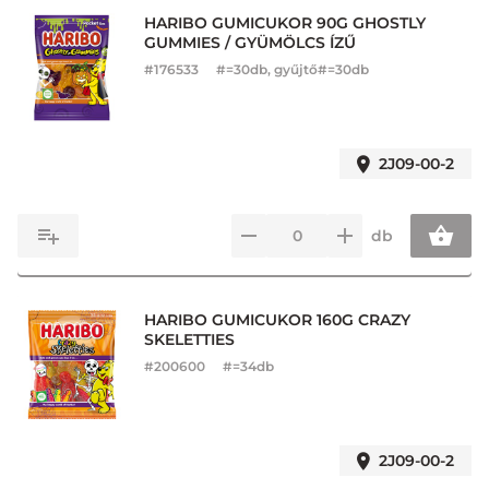
HARIBO GUMICUKOR 90G GHOSTLY
GUMMIES / GYÜMÖLCS ÍZŰ
#
176533
#=30db, gyűjtő#=30db
2J09-00-2
db
HARIBO GUMICUKOR 160G CRAZY
SKELETTIES
#
200600
#=34db
2J09-00-2