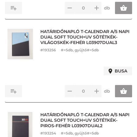
db
HATÁRIDŐNAPLÓ T-CALENDAR A/5 NAPI
DUAL SOFT TOUCH+UV SÖTÉTKÉK-
VILÁGOSKÉK-FEHÉR L03907DUAL3
#
193256
#=5db, gyűjtő#=5db
BUSA
db
HATÁRIDŐNAPLÓ T-CALENDAR A/5 NAPI
DUAL SOFT TOUCH+UV SÖTÉTKÉK-
PIROS-FEHÉR L03907DUAL2
#
193254
#=5db, gyűjtő#=5db