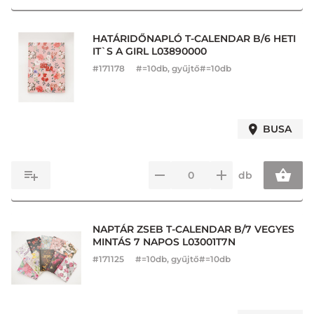
HATÁRIDŐNAPLÓ T-CALENDAR B/6 HETI
IT`S A GIRL L03890000
#
171178
#=10db, gyűjtő#=10db
BUSA
db
NAPTÁR ZSEB T-CALENDAR B/7 VEGYES
MINTÁS 7 NAPOS L03001T7N
#
171125
#=10db, gyűjtő#=10db