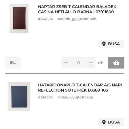
NAPTÁR ZSEB T-CALENDAR BALADEK
CASINA HETI ÁLLÓ BARNA L03911800
#
134674
#=10db, gyűjtő#=10db
BUSA
db
HATÁRIDŐNAPLÓ T-CALENDAR A/5 NAPI
REFLECTION SÖTÉTKÉK L03891103
#
134673
#=5db, gyűjtő#=5db
BUSA