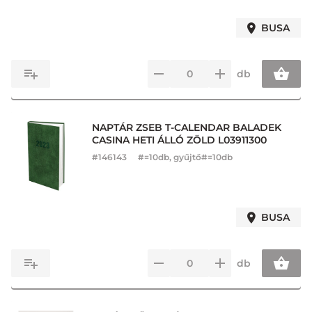
BUSA
db
NAPTÁR ZSEB T-CALENDAR BALADEK
CASINA HETI ÁLLÓ ZÖLD L03911300
#
146143
#=10db, gyűjtő#=10db
BUSA
db