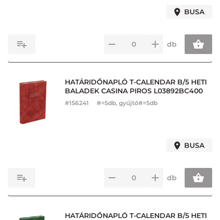
BUSA
db
HATÁRIDŐNAPLÓ T-CALENDAR B/5 HETI
BALADEK CASINA PIROS L03892BC400
#
156241
#=5db, gyűjtő#=5db
BUSA
db
HATÁRIDŐNAPLÓ T-CALENDAR B/5 HETI