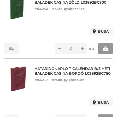
BALADEK CASINA ZÖLD L03892BC300
#
156240
#=5db, gyűjtő#=5db
BUSA
db
HATÁRIDŐNAPLÓ T-CALENDAR B/5 HETI
BALADEK CASINA BORDÓ L03892BC750
#
156239
#=5db, gyűjtő#=5db
BUSA