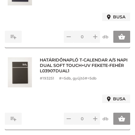
BUSA
db
HATÁRIDŐNAPLÓ T-CALENDAR A/5 NAPI
DUAL SOFT TOUCH+UV FEKETE-FEHÉR
L03907DUAL1
#
193251
#=5db, gyűjtő#=5db
BUSA
db