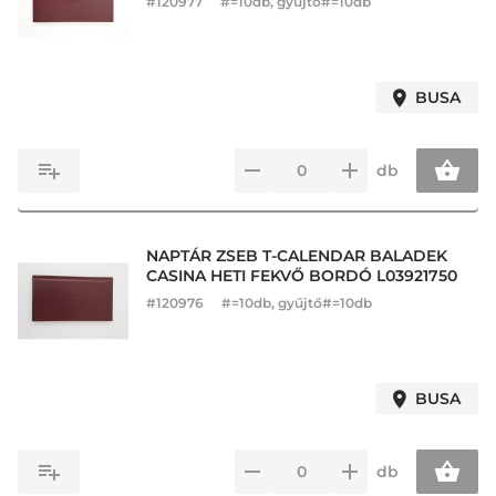
#
120977
#=10db, gyűjtő#=10db
BUSA
db
NAPTÁR ZSEB T-CALENDAR BALADEK
CASINA HETI FEKVŐ BORDÓ L03921750
#
120976
#=10db, gyűjtő#=10db
BUSA
db