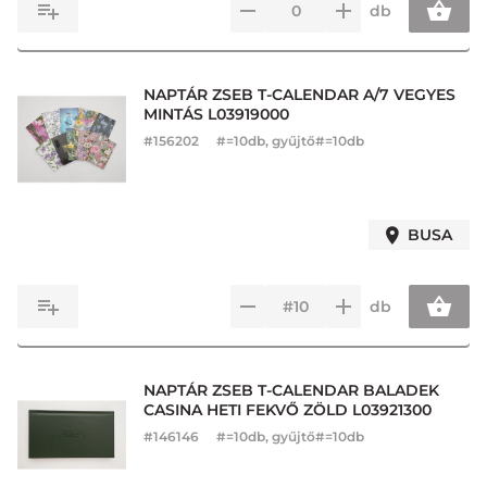
db
NAPTÁR ZSEB T-CALENDAR A/7 VEGYES
MINTÁS L03919000
#
156202
#=10db, gyűjtő#=10db
BUSA
db
NAPTÁR ZSEB T-CALENDAR BALADEK
CASINA HETI FEKVŐ ZÖLD L03921300
#
146146
#=10db, gyűjtő#=10db