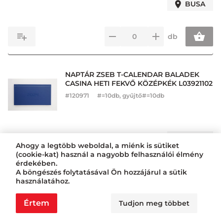
BUSA
db
NAPTÁR ZSEB T-CALENDAR BALADEK
CASINA HETI FEKVŐ KÖZÉPKÉK L03921102
#
120971
#=10db, gyűjtő#=10db
BUSA
Ahogy a legtöbb weboldal, a miénk is sütiket
(cookie-kat) használ a nagyobb felhasználói élmény
érdekében.
db
A böngészés folytatásával Ön hozzájárul a sütik
használatához.
Értem
Tudjon meg többet
NAPTÁR ZSEB T-CALENDAR BALADEK
CASINA HETI ÁLLÓ PIROS L03911400