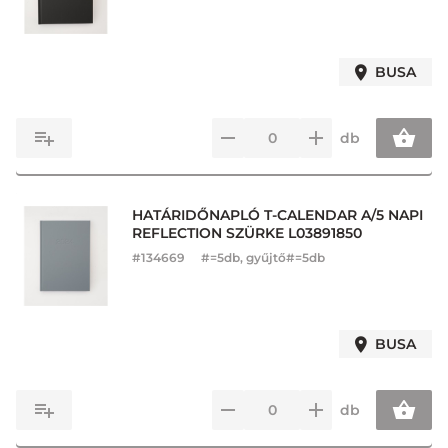
BUSA
db
HATÁRIDŐNAPLÓ T-CALENDAR A/5 NAPI
REFLECTION SZÜRKE L03891850
#
134669
#=5db, gyűjtő#=5db
BUSA
db