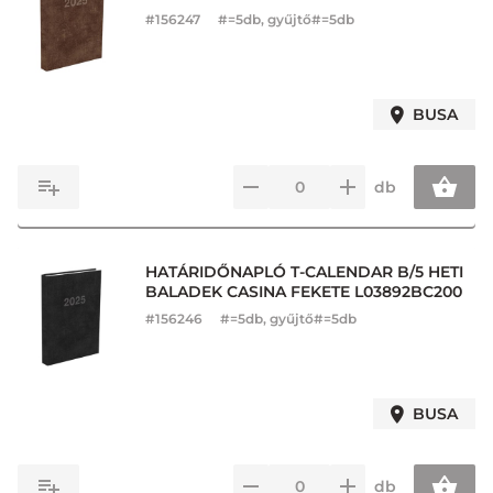
#
156247
#=5db, gyűjtő#=5db
BUSA
db
HATÁRIDŐNAPLÓ T-CALENDAR B/5 HETI
BALADEK CASINA FEKETE L03892BC200
#
156246
#=5db, gyűjtő#=5db
BUSA
db