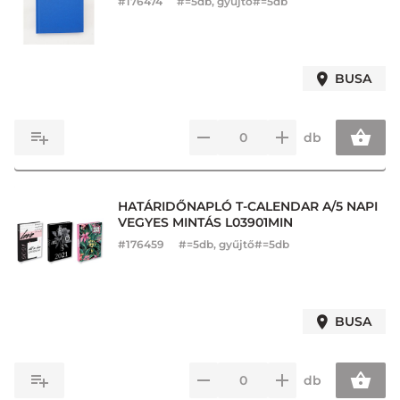
#
176474
#=5db, gyűjtő#=5db
BUSA
db
HATÁRIDŐNAPLÓ T-CALENDAR A/5 NAPI
VEGYES MINTÁS L03901MIN
#
176459
#=5db, gyűjtő#=5db
BUSA
db