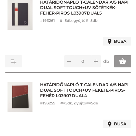
HATÁRIDŐNAPLÓ T-CALENDAR A/5 NAPI
DUAL SOFT TOUCH+UV SÖTÉTKÉK-
FEHÉR-PIROS L03907DUAL5
#
193261
#=5db, gyűjtő#=5db
BUSA
db
HATÁRIDŐNAPLÓ T-CALENDAR A/5 NAPI
DUAL SOFT TOUCH+UV FEKETE-PIROS-
FEHÉR L03907DUAL4
#
193259
#=5db, gyűjtő#=5db
BUSA