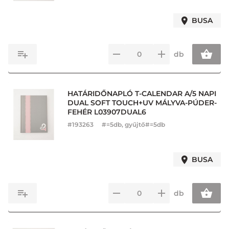
BUSA
db
HATÁRIDŐNAPLÓ T-CALENDAR A/5 NAPI
DUAL SOFT TOUCH+UV MÁLYVA-PÚDER-
FEHÉR L03907DUAL6
#
193263
#=5db, gyűjtő#=5db
BUSA
db