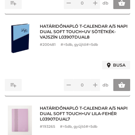
db
HATÁRIDŐNAPLÓ T-CALENDAR A/5 NAPI
DUAL SOFT TOUCH+UV SÖTÉTKÉK-
VAJSZÍN L03907DUAL8
#
200481
#=5db, gyűjtő#=5db
BUSA
db
HATÁRIDŐNAPLÓ T-CALENDAR A/5 NAPI
DUAL SOFT TOUCH+UV LILA-FEHÉR
L03907DUAL7
#
193265
#=5db, gyűjtő#=5db