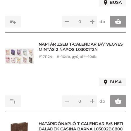
BUSA
db
NAPTÁR ZSEB T-CALENDAR B/7 VEGYES
MINTÁS 2 NAPOS L03001T2N
#
171124
#=10db, gyűjtő#=10db
BUSA
db
HATÁRIDŐNAPLÓ T-CALENDAR B/5 HETI
BALADEK CASINA BARNA L03892BC800