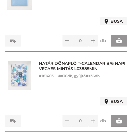
BUSA
db
HATÁRIDŐNAPLÓ T-CALENDAR B/6 NAPI
VEGYES MINTÁS L03885MIN
#
181403
#=36db, gyűjtő#=36db
BUSA
db