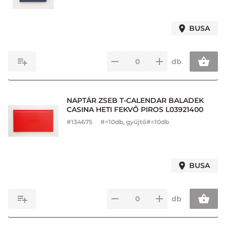
BUSA
db
NAPTÁR ZSEB T-CALENDAR BALADEK
CASINA HETI FEKVŐ PIROS L03921400
#
134675
#=10db, gyűjtő#=10db
BUSA
db