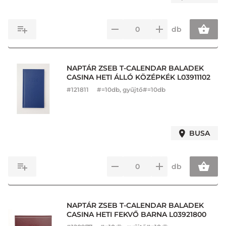
db
NAPTÁR ZSEB T-CALENDAR BALADEK
CASINA HETI ÁLLÓ KÖZÉPKÉK L03911102
#
121811
#=10db, gyűjtő#=10db
BUSA
db
NAPTÁR ZSEB T-CALENDAR BALADEK
CASINA HETI FEKVŐ BARNA L03921800