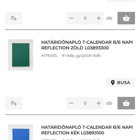
db
HATÁRIDŐNAPLÓ T-CALENDAR B/6 NAPI
REFLECTION ZÖLD L03893300
#
176475
#=5db, gyűjtő#=5db
BUSA
db
HATÁRIDŐNAPLÓ T-CALENDAR B/6 NAPI
REFLECTION KÉK L03893100