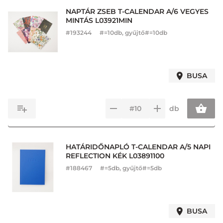
NAPTÁR ZSEB T-CALENDAR A/6 VEGYES
MINTÁS L03921MIN
#
193244
#=10db, gyűjtő#=10db
BUSA
db
HATÁRIDŐNAPLÓ T-CALENDAR A/5 NAPI
REFLECTION KÉK L03891100
#
188467
#=5db, gyűjtő#=5db
BUSA