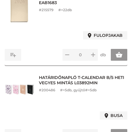
EAB1683
#
215579
#=22db
FULOPJAKAB
db
HATÁRIDŐNAPLÓ T-CALENDAR B/5 HETI
VEGYES MINTÁS L03892MIN
#
200486
#=5db, gyűjtő#=5db
BUSA