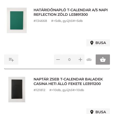
HATÁRIDŐNAPLÓ T-CALENDAR A/5 NAPI
REFLECTION ZÖLD L03891300
#
134668
#=5db, gyűjtő#=5db
BUSA
db
NAPTÁR ZSEB T-CALENDAR BALADEK
CASINA HETI ÁLLÓ FEKETE L03911200
#
121812
#=10db, gyűjtő#=10db
BUSA