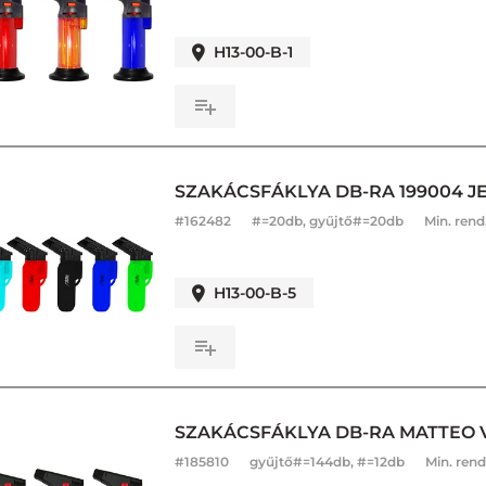
H13-00-B-1
SZAKÁCSFÁKLYA DB-RA 199004 J
#
162482
#=20db, gyűjtő#=20db
Min. rend
H13-00-B-5
SZAKÁCSFÁKLYA DB-RA MATTEO 
#
185810
gyűjtő#=144db, #=12db
Min. rend