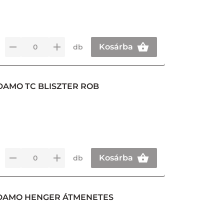
Kosárba
db
DAMO TC BLISZTER ROB
Kosárba
db
ADAMO HENGER ÁTMENETES