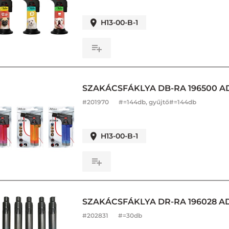
H13-00-B-1
SZAKÁCSFÁKLYA DB-RA 196500 A
#
201970
#=144db, gyűjtő#=144db
H13-00-B-1
SZAKÁCSFÁKLYA DR-RA 196028 
#
202831
#=30db