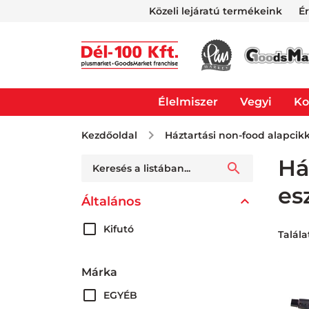
Közeli lejáratú termékeink
É
Élelmiszer
Vegyi
Ko
Kezdőoldal
Háztartási non-food alapcik
Há
es
Általános
Kifutó
Talála
Márka
EGYÉB