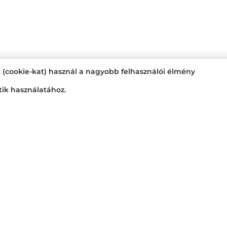
t (cookie-kat) használ a nagyobb felhasználói élmény
tik használatához.
Nyitvatartás
Nagyraktár:
H - Cs: 6:00 - 16:3
Busa raktár:
H - Cs: 6:00 - 14:
Jövedéki raktár:
H - P: 6:00 -