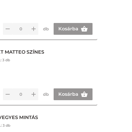
Kosárba
db
ET MATTEO SZÍNES
.:
3 db
Kosárba
db
VEGYES MINTÁS
.:
3 db