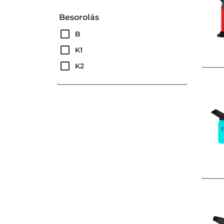
Besorolás
B
K1
K2