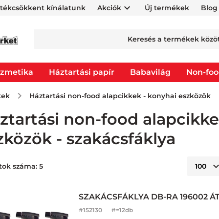
rtékcsökkent kínálatunk
Akciók
Új termékek
Blog
zmetika
Háztartási papír
Babavilág
Non-fo
kek
Háztartási non-food alapcikkek - konyhai eszközök
ztartási non-food alapcikke
zközök - szakácsfáklya
tok száma: 5
SZAKÁCSFÁKLYA DB-RA 196002 Á
#
152130
#=12db