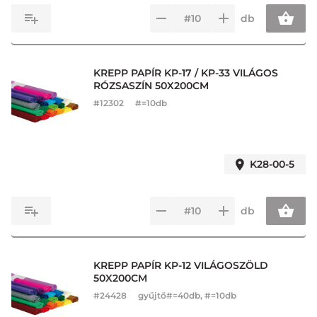
db
KREPP PAPÍR KP-17 / KP-33 VILÁGOS
RÓZSASZÍN 50X200CM
#
12302
#=10db
K28-00-5
db
KREPP PAPÍR KP-12 VILÁGOSZÖLD
50X200CM
#
24428
gyűjtő#=40db, #=10db