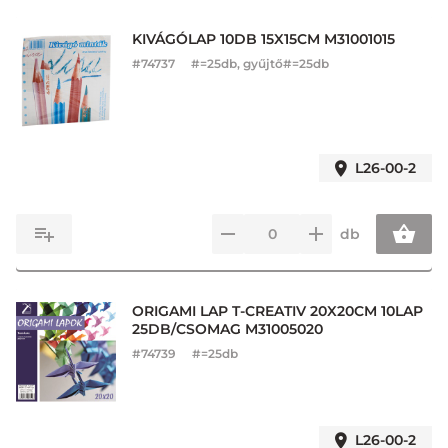
KIVÁGÓLAP 10DB 15X15CM M31001015
#
74737
#=25db, gyűjtő#=25db
L26-00-2
db
ORIGAMI LAP T-CREATIV 20X20CM 10LAP
25DB/CSOMAG M31005020
#
74739
#=25db
L26-00-2