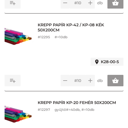
db
KREPP PAPÍR KP-42 / KP-08 KÉK
50X200CM
#
12295
#=10db
K28-00-5
db
KREPP PAPÍR KP-20 FEHÉR 50X200CM
#
12297
gyűjtő#=40db, #=10db