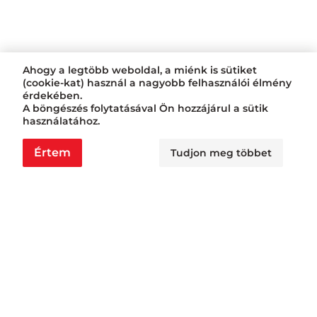
Ahogy a legtöbb weboldal, a miénk is sütiket
(cookie-kat) használ a nagyobb felhasználói élmény
érdekében.
A böngészés folytatásával Ön hozzájárul a sütik
használatához.
Értem
Tudjon meg többet
Nyitvatartás
Nagyraktár:
H - Cs: 6:00 - 16:30, P: 6:00 - 14:30