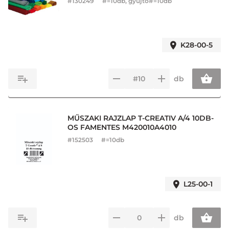
#
130249
#=10db, gyűjtő#=10db
K28-00-5
db
MŰSZAKI RAJZLAP T-CREATIV A/4 10DB-
OS FAMENTES M420010A4010
#
152503
#=10db
L25-00-1
db