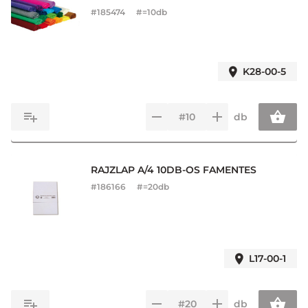
#
185474
#=10db
K28-00-5
db
RAJZLAP A/4 10DB-OS FAMENTES
#
186166
#=20db
L17-00-1
db