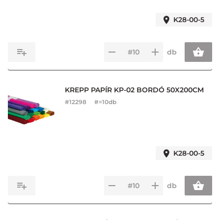
K28-00-5
db
KREPP PAPÍR KP-02 BORDÓ 50X200CM
#
12298
#=10db
K28-00-5
db