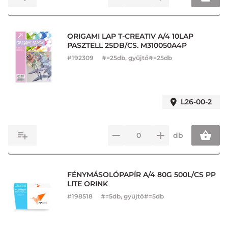
ORIGAMI LAP T-CREATIV A/4 10LAP
PASZTELL 25DB/CS. M310050A4P
#
192309
#=25db, gyűjtő#=25db
L26-00-2
db
FÉNYMÁSOLÓPAPÍR A/4 80G 500L/CS PP
LITE ORINK
#
198518
#=5db, gyűjtő#=5db