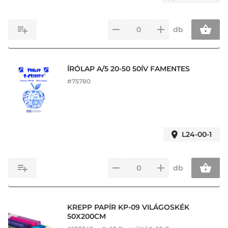
db
ÍRÓLAP A/5 20-50 50ÍV FAMENTES
#
75780
L24-00-1
db
KREPP PAPÍR KP-09 VILÁGOSKÉK
50X200CM