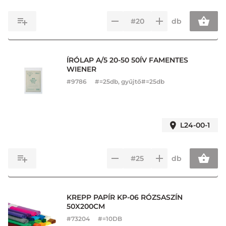
db
ÍRÓLAP A/5 20-50 50ÍV FAMENTES
WIENER
#
9786
#=25db, gyűjtő#=25db
L24-00-1
db
KREPP PAPÍR KP-06 RÓZSASZÍN
50X200CM
#
73204
#=10DB