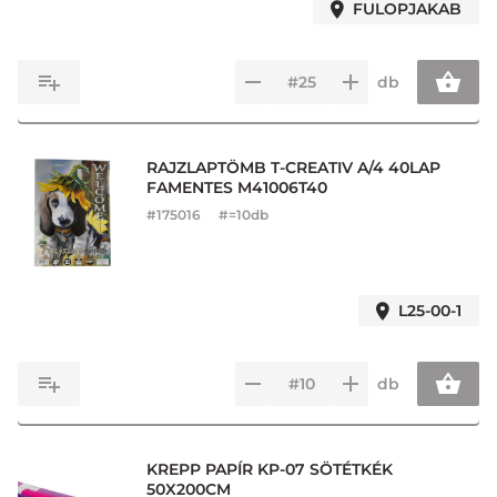
FULOPJAKAB
db
RAJZLAPTÖMB T-CREATIV A/4 40LAP
FAMENTES M41006T40
#
175016
#=10db
L25-00-1
db
KREPP PAPÍR KP-07 SÖTÉTKÉK
50X200CM