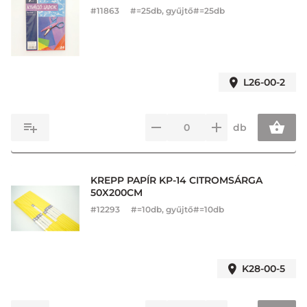
#
11863
#=25db, gyűjtő#=25db
L26-00-2
db
KREPP PAPÍR KP-14 CITROMSÁRGA
50X200CM
#
12293
#=10db, gyűjtő#=10db
K28-00-5