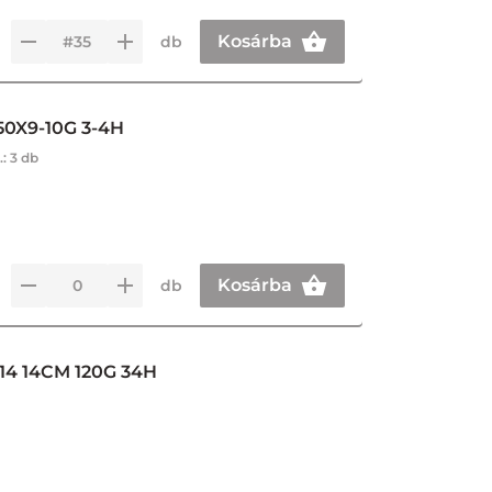
Kosárba
db
50X9-10G 3-4H
.:
3 db
Kosárba
db
4 14CM 120G 34H