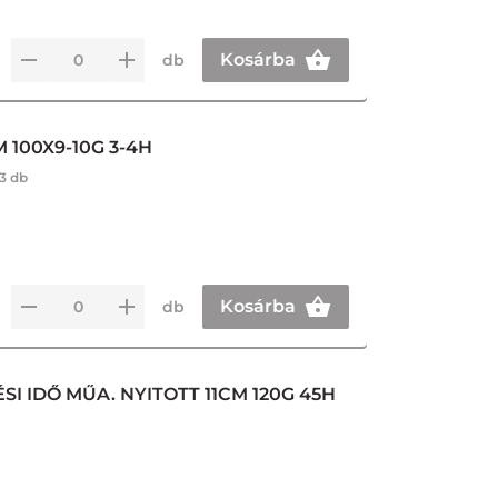
Kosárba
db
 100X9-10G 3-4H
3 db
Kosárba
db
I IDŐ MŰA. NYITOTT 11CM 120G 45H