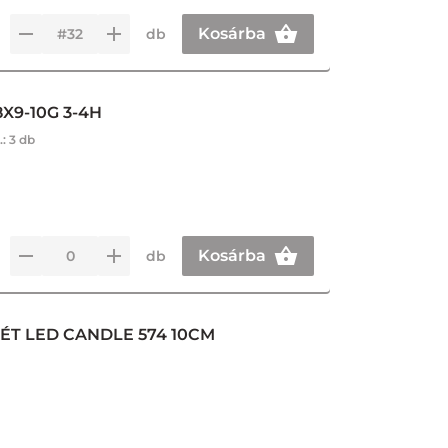
Kosárba
db
8X9-10G 3-4H
.:
3 db
Kosárba
db
T LED CANDLE 574 10CM