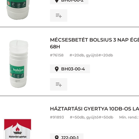
BH01-00-2
MÉCSESBETÉT BOLSIUS 3 NAP ÉGÉS
68H
#
76158
#=20db, gyűjtő#=20db
BH03-00-4
HÁZTARTÁSI GYERTYA 10DB-OS LA 
#
91893
#=50db, gyűjtő#=50db
Min. rend.
J22-00-1