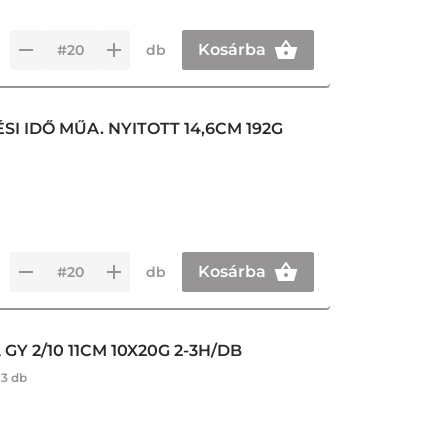
Kosárba
db
I IDŐ MŰA. NYITOTT 14,6CM 192G
Kosárba
db
GY 2/10 11CM 10X20G 2-3H/DB
:
3 db