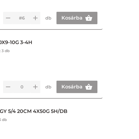
Kosárba
db
0X9-10G 3-4H
:
3 db
Kosárba
db
GY 5/4 20CM 4X50G 5H/DB
3 db