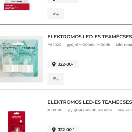
ELEKTROMOS LED-ES TEAMÉCSES 2
#
92023
gyűjtő#=300db, #=30db
Min. rend
J22-00-1
ELEKTROMOS LED-ES TEAMÉCSES 1
#
109180
gyűjtő#=600db, #=30db
Min. ren
J22-00-1