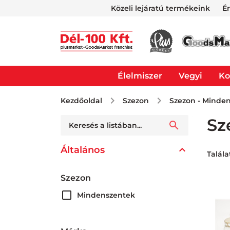
Közeli lejáratú termékeink
É
Élelmiszer
Vegyi
Ko
Kezdőoldal
Szezon
Szezon - Minden
Sz
Általános
Talála
Szezon
Mindenszentek