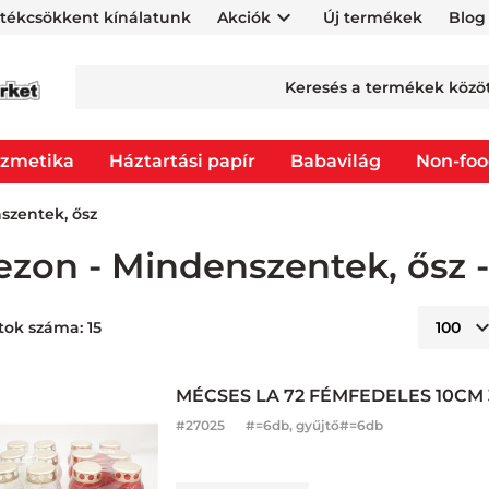
rtékcsökkent kínálatunk
Akciók
Új termékek
Blog
zmetika
Háztartási papír
Babavilág
Non-fo
szentek, ősz
ezon - Mindenszentek, ősz 
tok száma: 15
MÉCSES LA 72 FÉMFEDELES 10CM 
#
27025
#=6db, gyűjtő#=6db