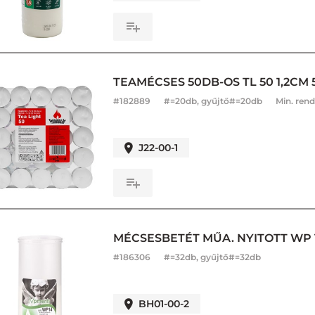
TEAMÉCSES 50DB-OS TL 50 1,2CM 
#
182889
#=20db, gyűjtő#=20db
Min. rend
J22-00-1
MÉCSESBETÉT MŰA. NYITOTT WP 1
#
186306
#=32db, gyűjtő#=32db
BH01-00-2