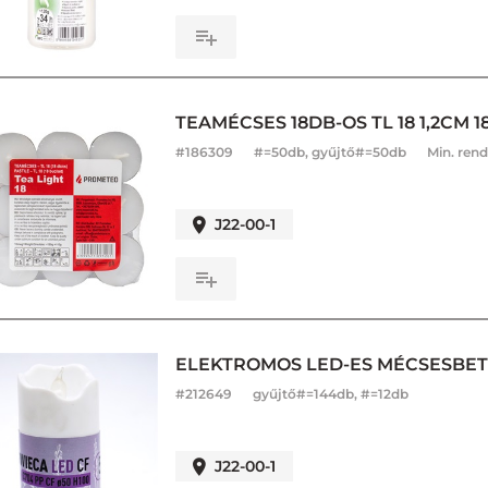
TEAMÉCSES 18DB-OS TL 18 1,2CM 1
#
186309
#=50db, gyűjtő#=50db
Min. rend
J22-00-1
ELEKTROMOS LED-ES MÉCSESBETÉ
#
212649
gyűjtő#=144db, #=12db
J22-00-1