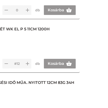
Kosárba
db
 WK EL P 5 11CM 1200H
Kosárba
db
ÉSI IDŐ MŰA. NYITOTT 12CM 83G 34H