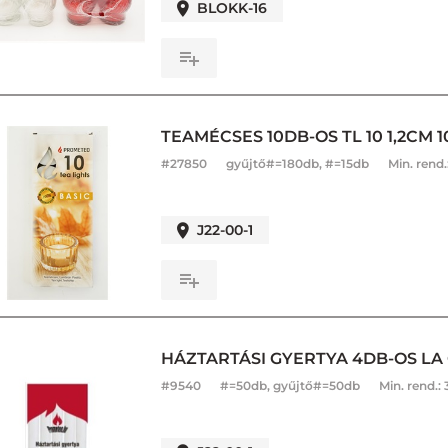
BLOKK-16
TEAMÉCSES 10DB-OS TL 10 1,2CM 1
#
27850
gyűjtő#=180db, #=15db
Min. rend.
J22-00-1
HÁZTARTÁSI GYERTYA 4DB-OS LA 
#
9540
#=50db, gyűjtő#=50db
Min. rend.: