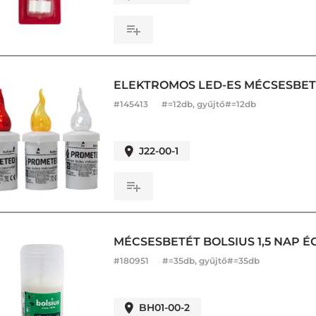
ELEKTROMOS LED-ES MÉCSESBETÉT
#
145413
#=12db, gyűjtő#=12db
J22-00-1
MÉCSESBETÉT BOLSIUS 1,5 NAP ÉG
#
180951
#=35db, gyűjtő#=35db
BH01-00-2