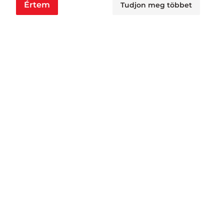
Értem
Tudjon meg többet
Nyitvatartás
Nagyraktár:
H - Cs: 6:00 - 16:30, P: 6:00 - 14:30
Busa raktár:
H - Cs: 6:00 - 14:30, P: 6:00 - 14:00
Jövedéki raktár:
H - P: 6:00 - 13:00
Áruátvétel:
H - Cs: 6:00 - 15:30, P: 6:00 - 11:00