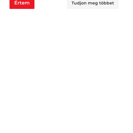
Értem
Tudjon meg többet
Nyitvatartás
Nagyraktár:
H - Cs: 6:00 - 16:30, P: 6:00 - 14:30
Busa raktár:
H - Cs: 6:00 - 14:30, P: 6:00 - 14:00
Jövedéki raktár:
H - P: 6:00 - 13:00
Áruátvétel:
H - Cs: 6:00 - 15:30, P: 6:00 - 11:00